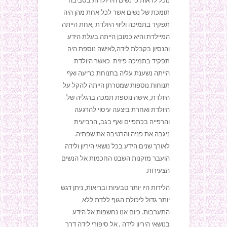
נוכל לראות כי נשים היו יולדות בסביבה
תומכת של נשים אשר לכל אחת מהן היה
תפקיד בתמיכה וליווי היולדת ,אחת הייתה
המיילדת והיא כמובן הייתה בעלת הידע
והנסיון בקבלת לידה,לאישה נוספת היה
תפקיד בתמיכה פיזית כאשר היולדת
הייתה נשענת עליה בתנוחת כריעה ואף
תנוחות נוספות שמטרתן הייתה להקל על
היולדת, אישה נוספת תמכה ברגליה של
היולדת ואחרת ביצעה עיסוי להרגעה
והרפייה בכתפיים ואף בגב, הרביעית
ניגבה את פניה והרטיבה את שפתיה.
לאורך שנים הידע בכל נושאי היריון ולידה
הועבר מזקנות השבט החכמות אל הנשים
הצעירות.
הלידות היו יותר טבעיות ובריאות, ניתן דגש
יותר גדול ליכולת הגוף ללדת ללא
התערבות. כיום אנו נחשפות אל הידע
בנושאי היריון לידה , אל סיפורי לידה דרך