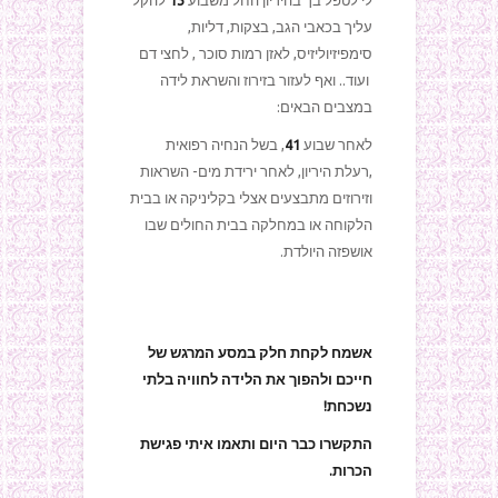
לי לטפל בך בהיריון החל משבוע
13
להקל
עליך בכאבי הגב, בצקות, דליות,
סימפיזיוליזיס, לאזן רמות סוכר , לחצי דם
ועוד.. ואף לעזור בזירוז והשראת לידה
במצבים הבאים:
לאחר שבוע
41
, בשל הנחיה רפואית
,רעלת היריון, לאחר ירידת מים- השראות
וזירוזים מתבצעים אצלי בקליניקה או בבית
הלקוחה או במחלקה בבית החולים שבו
אושפזה היולדת.
אשמח לקחת חלק במסע המרגש של
חייכם ולהפוך את הלידה לחוויה בלתי
נשכחת!
התקשרו כבר היום ותאמו איתי פגישת
הכרות.