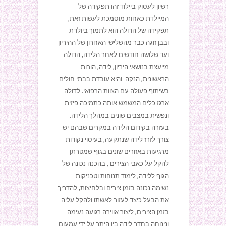
רשיון לעסוק ביילוד זהו תפקידה של
המיילדת כאחות מוסמכת לעשות זאת,
תפקידה של הדולה הוא לתמוך ביולדת
ובבן זוגה כבר מהשלישי האחרון של ההיריון
ועד שלושה חודשים לאחר הלידה, הדולה
מייעצת בנושאי היריון, לידה, הורות
הראשונית, הנקה והיא עובדת בבתי חולים
בשיתוף פעולה עם הצוות הרפואי. לדולה
ארגז כלים המשמש אותה כתמיכה פיזית
ונפשית במצבים שונים במהלך הלידה.
בעזרה בקידום הלידה במקרים שבהם יש
צורך לזרז לידה שנתקעה, בעיסוי נקודות
מרגיעות באזורים שונים בגוף שמטרתן
להקל על כאבי הצירים , בהכנה נכונה של
הגוף ללידה, לימוד תנוחות וטכניקות
נשימה נכונה בזמן צירים ובלחיצות, להדריך
את הבעל כיצד לעזור לאשתו ולהקל עליה
בזמן הצירים, ליצור אווירה רגועה נעימה
ונינוחה בחדר לידה בין היתר על ידי עמעום