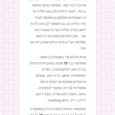
אורות, דיבור נמוך, מוסיקה נעימה שימוש
בנרות , לעזור ליולדת ולבן זוגה ללדת על
פי רצונותיהם וחלומם ובהתאמה לנהלי
חדר הלידה וכן, גם לאפשר לבן הזוג ללכת
לישון במידה והלידה אורכת שעות רבות
ועוד.. ישנן דולות שהתמחו אף ברפואה
משלימה ועל כן ארגז הכלים שלהן רחב אף
יותר.
ארגז הכלים שלי כמטפלת ברפואה
משלימה כבר
13
שנים בנשים הרות וכדולה
בכירה הוא: רפלקסולוגיה, רמדיס
הומאופתיה, שיאצו, פרחי באך, שמנים
ארומתיים שאותם אני נותנת בכמה
אפשרויות (הרחה, טפטוף לאמבטיה,
התזה, עיסוי), דמיון מודרך, צעיף ריבוזו,
הילינג ,רייקי, אימון coaching .
התמחותי בטיפול בנשים בהיריון מאפשרת