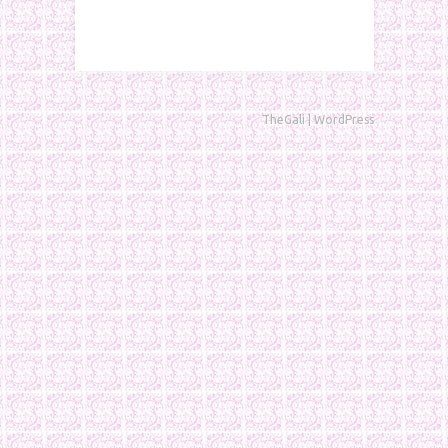
TheGali
|
WordPress